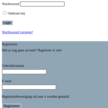
Wachtwoord
Onthoud mij
Wachtwoord vergeten?
Registreren
Heb je nog geen account? Registreer er een!
Registreer een account
Gebruikersnaam
E-mail
Registratiebevestiging zal naar u worden gemaild.