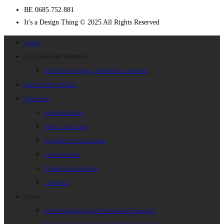
BE 0685.752.881
It's a Design Thing © 2025 All Rights Reserved
Home
Cursussen & trajecten
DIY Bouw je eigen WordPress website
Website templates
Webshop
Alle producten
Mini-cursussen
Trajecten & cursussen
Urenkaarten
Onderhoud website
Licenties
Gratis
Gratis salespagina Checklist & Blueprint